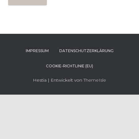
IMPRESSUM
DATENSCHUTZERKLÄRUNG
COOKIE-RICHTLINIE (EU)
Hestia | Entwickelt von
ThemeIsle