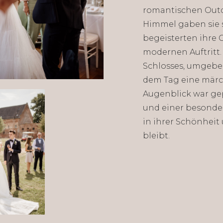
romantischen Outd
Himmel gaben sie 
begeisterten ihre G
modernen Auftritt. 
Schlosses, umgeben 
dem Tag eine märc
Augenblick war ge
und einer besonder
in ihrer Schönheit
bleibt.