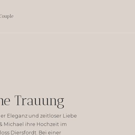
Couple
ael
che Trauung
ller Eleganz und zeitloser Liebe
 & Michael ihre Hochzeit im
ss Diersfordt. Bei einer