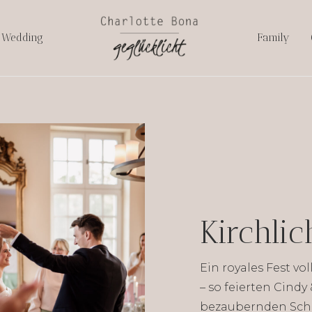
Wedding
Family
y & Mich
Kirchli
Ein royales Fest vo
– so feierten Cindy
bezaubernden Schlo